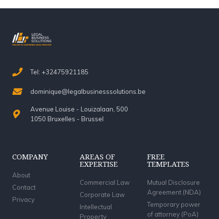
Tel: +32475921185
dominique@legalbusinesssolutions.be
Avenue Louise - Louizalaan, 500
1050 Bruxelles - Brussel
COMPANY
AREAS OF
FREE
EXPERTISE
TEMPLATES
About
Commercial Law
Mutual Disclosure
Contact
Agreement (NDA)
Corporate Law
Privacy
Temporary power
Intellectual
of attorney (PoA)
Property