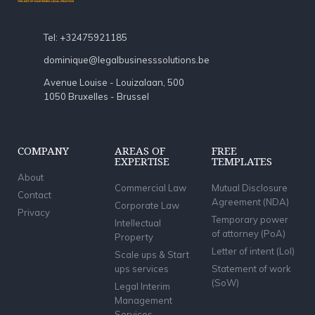
Tel: +32475921185
dominique@legalbusinesssolutions.be
Avenue Louise - Louizalaan, 500
1050 Bruxelles - Brussel
COMPANY
AREAS OF
FREE
EXPERTISE
TEMPLATES
About
Commercial Law
Mutual Disclosure
Contact
Agreement (NDA)
Corporate Law
Privacy
Temporary power
Intellectual
of attorney (PoA)
Property
Letter of intent (LoI)
Scale ups & Start
ups services
Statement of work
(SoW)
Legal Interim
Management
Services